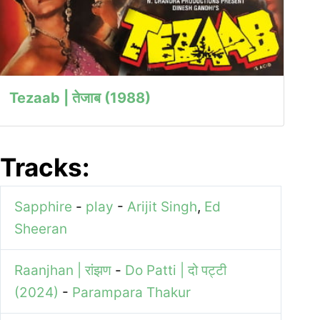
Tezaab | तेजाब (1988)
Tracks:
Sapphire
-
play
-
Arijit Singh
,
Ed
Sheeran
Raanjhan | रांझण
-
Do Patti | दो पट्टी
(2024)
-
Parampara Thakur