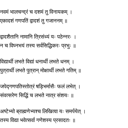
नवमं भालचन्द्रं च दशमं तु विनायकम् ।
एकादशं गणपतिं द्वादशं तु गजाननम् ॥
द्वादशैतानि नामानि त्रिसंध्यं यः पठेन्नरः ।
न च विघ्नभयं तस्य सर्वसिद्धिकरः प्रभुः ॥
विद्यार्थी लभते विद्यां धनार्थी लभते धनम् ।
पुत्रार्थी लभते पुत्रान् मोक्षार्थी लभते गतिम् ॥
जपेद्गणपतिस्तोत्रं षड्भिर्मासैः फलं लभेत् ।
संवत्सरेण सिद्धिं च लभते नात्र संशयः ॥
अष्टेभ्यो ब्राह्मणेभ्यश्च लिखित्वा यः समर्पयेत् ।
तस्य विद्या भवेत्सर्वा गणेशस्य प्रसादतः ॥