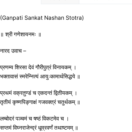
(Ganpati Sankat Nashan Stotra)
॥ श्री गणेशायनमः ॥
नारद उवाच –
प्रणम्य शिरसा देवं गौरीपुत्रं विनायकम् ।
भक्तावासं स्मरेन्नित्यं आयुःकामार्थसिद्धये ॥
प्रथमं वक्रतुण्डं च एकदन्तं द्वितीयकम् ।
तृतीयं कृष्णपिङ्गाक्षं गजवक्त्रं चतुर्थकम् ॥
लम्बोदरं पञ्चमं च षष्ठं विकटमेव च ।
सप्तमं विघ्नराजेन्द्रं धूम्रवर्णं तथाष्टमम् ॥