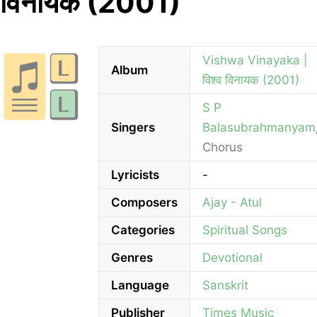
विनायक (2001)
Vishwa Vinayaka |
Album
विश्व विनायक (2001)
S P
Singers
Balasubrahmanyam
Chorus
Lyricists
-
Composers
Ajay - Atul
Categories
Spiritual Songs
Genres
Devotional
Language
Sanskrit
Publisher
Times Music