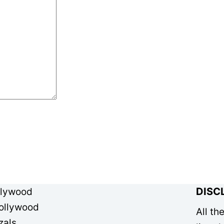
DISC
llywood
ollywood
All th
zals