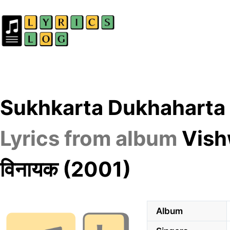
Skip
to
content
Sukhkarta Dukhaharta | सुख
Lyrics from album
Vishw
विनायक (2001)
Album