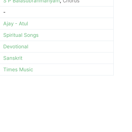
S P Balasubrahmanyam
,
Chorus
-
Ajay - Atul
Spiritual Songs
Devotional
Sanskrit
Times Music