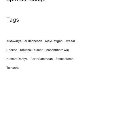
Tags
Aishwarya Rai Bachchan
AjayDevgan
Avasar
Dhokha
KhushaliiKumar
MananBhardwaj
NishantDahiya
ParthSamthaan
SalmanKhan
Tamasha