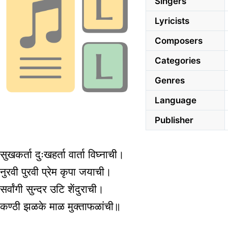
Singers
Lyricists
Composers
Categories
Genres
Language
Publisher
सुखकर्ता दुःखहर्ता वार्ता विघ्नाची।
नुरवी पुरवी प्रेम कृपा जयाची।
सर्वांगी सुन्दर उटि शेंदुराची।
कण्ठी झळके माळ मुक्ताफळांची॥