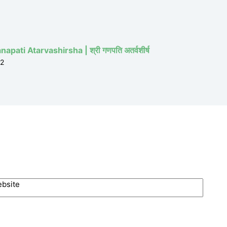
apati Atarvashirsha | श्री गणपति अतर्वशीर्ष
22
bsite